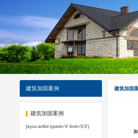
建筑加固案例
建筑加固
建筑加固案例
{eyou:artlist typeid='4' limit='0,5'}
加